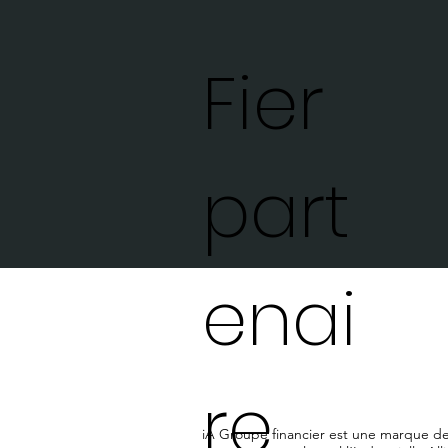
Fier
part
enai
re
iA Groupe financier est une marque 