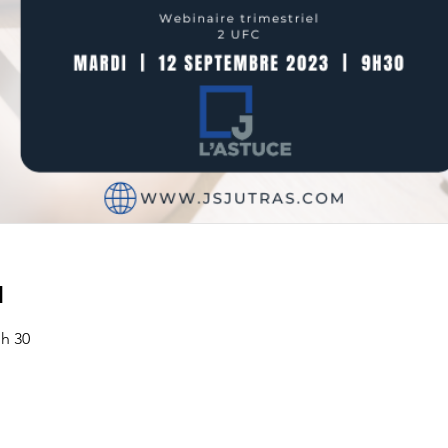
u
 h 30