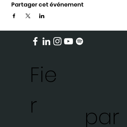
Partager cet événement
Fie
r
par