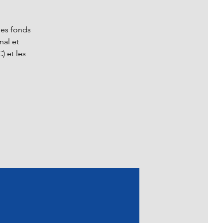
les fonds
nal et
) et les