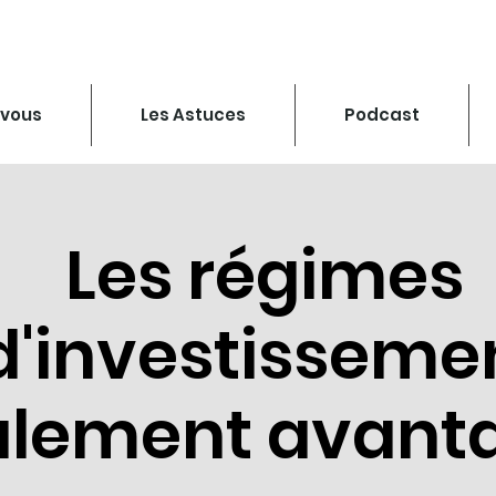
-vous
Les Astuces
Podcast
Les régimes
d'investisseme
calement avant