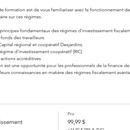
ette formation est de vous familiariser avec le fonctionnement d
ire sur ces régimes.
rincipes fondamentaux des régimes d'investissement fiscale
onds des travailleurs.
pital régional et coopératif Desjardins.
gime d’investissement coopératif (RIC)
ctions accréditives
 est une opportunité pour les professionnels de la finance de
 leurs connaissances en matière des régimes fiscalement avant
Prix
tissement
99,99 $
+14,97 $ TPS & TVQ