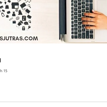
u
 h 15