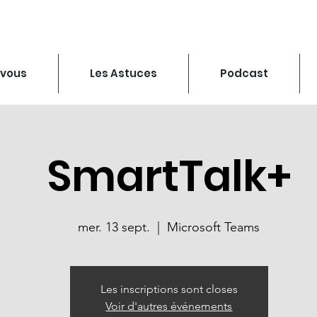
-vous
Les Astuces
Podcast
SmartTalk+
mer. 13 sept.
  |  
Microsoft Teams
Les inscriptions sont closes
Voir d'autres événements