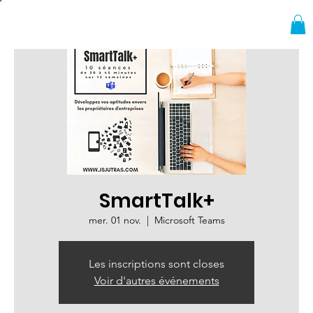
SmartTalk+
mer. 01 nov.
  |  
Microsoft Teams
Les inscriptions sont closes
Voir d'autres événements