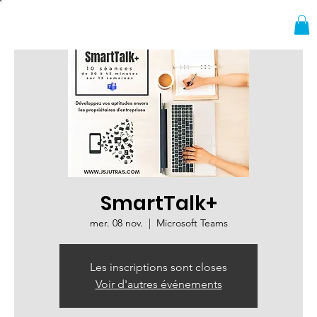
SmartTalk+
mer. 08 nov.
  |  
Microsoft Teams
Les inscriptions sont closes
Voir d'autres événements