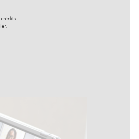
crédits
ier.