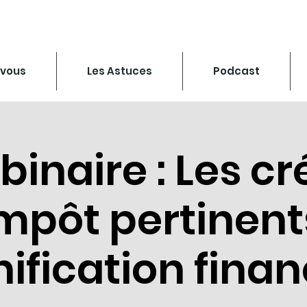
-vous
Les Astuces
Podcast
inaire : Les cr
impôt pertinent
nification finan