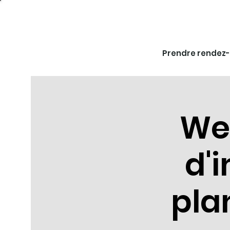
Prendre rendez
Web
d'
pla