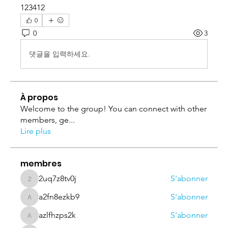
123412
0
0
3
댓글을 입력하세요.
À propos
Welcome to the group! You can connect with other
members, ge
...
Lire plus
membres
2uq7z8tv0j
S'abonner
2uq7z8tv0j
a2fn8ezkb9
S'abonner
a2fn8ezkb9
azlfhzps2k
S'abonner
azlfhzps2k