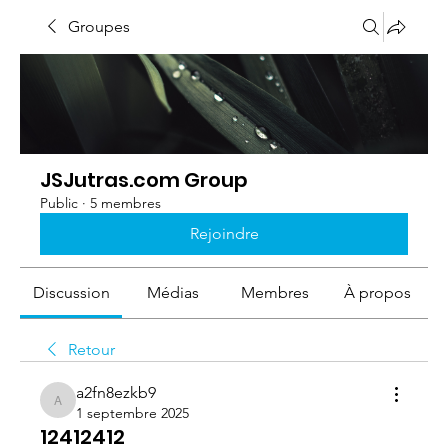
Groupes
JSJutras.com Group
Public
·
5 membres
Rejoindre
Discussion
Médias
Membres
À propos
Retour
a2fn8ezkb9
a2fn8ezkb9
1 septembre 2025
12412412